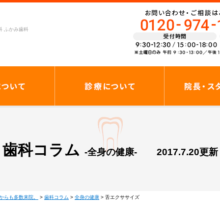
科 ふかみ歯科
歯科コラム
-全身の健康-
2017.7.20更新
からも多数来院。
>
歯科コラム
>
全身の健康
>
舌エクササイズ