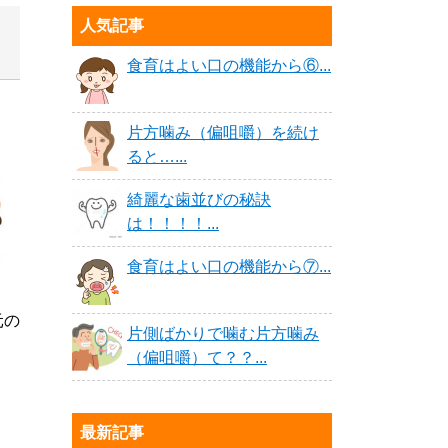
人気記事
食育はよい口の機能から⑥...
片方噛み（偏咀嚼）を続け
ると…...
綺麗な歯並びの秘訣
は！！！！...
食育はよい口の機能から⑦...
元の
片側ばかりで噛む片方噛み
（偏咀嚼）て？？...
最新記事